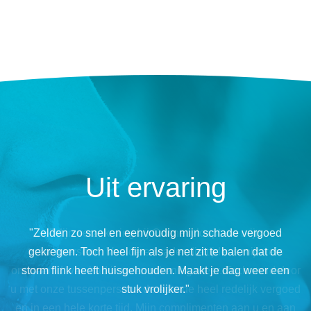
Uit ervaring
"V
"Zelden zo snel en eenvoudig mijn schade vergoed
anaf de start zijn we met ons kantoor betrokken bij
Connect is vooruitstrevend op het gebied van
schadeverzekeringen en automatisering en staat volledig
Connect Assuradeuren. Een samenwerking met korte
gekregen. Toch heel fijn als je net zit te balen dat de
storm flink heeft huisgehouden. Maakt je dag weer een
ten dienste van haar intermediair. Voor ons de perfecte
persoonlijke lijnen. Na 17 jaar zijn we nog steeds erg
content met en over de samenwerking met Connect
stuk vrolijker."
partner".
Assuradeuren".